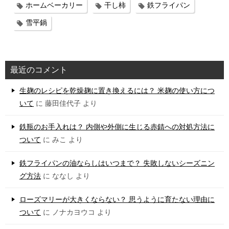
ホームベーカリー
干し柿
鉄フライパン
雪平鍋
最近のコメント
生麹のレシピを乾燥麹に置き換えるには？ 米麹の使い方につ
いて
に
藤田佳代子
より
鉄瓶のお手入れは？ 内側や外側に生じる赤錆への対処方法に
ついて
に
みこ
より
鉄フライパンの油ならしはいつまで？ 失敗しないシーズニン
グ方法
に
ななし
より
ローズマリーが大きくならない？ 思うように育たない理由に
ついて
に
ノナカヨウコ
より