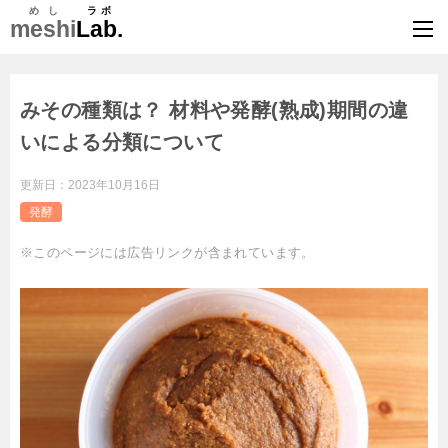
めし
ラボ
meshi
Lab.
みその種類は？ 材料や発酵(熟成)期間の違
いによる分類について
更新日：
2023年10月16日
発酵
※このページには広告リンクが含まれています。