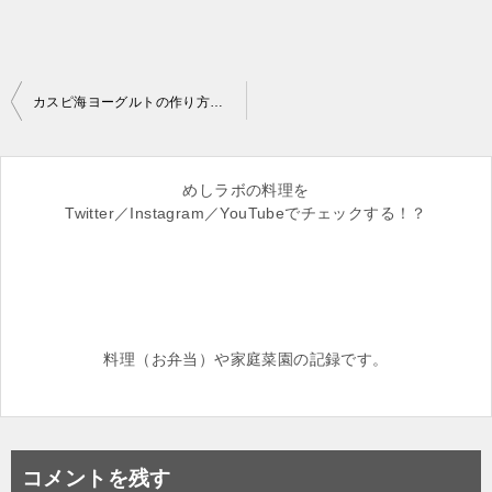
投
カスピ海ヨーグルトの作り方は？ 種継ぎ方法と温度について
稿
ナ
めしラボの料理を
ビ
Twitter／Instagram／YouTubeでチェックする！？
ゲ
ー
シ
ョ
料理（お弁当）や家庭菜園の記録です。
ン
コメントを残す