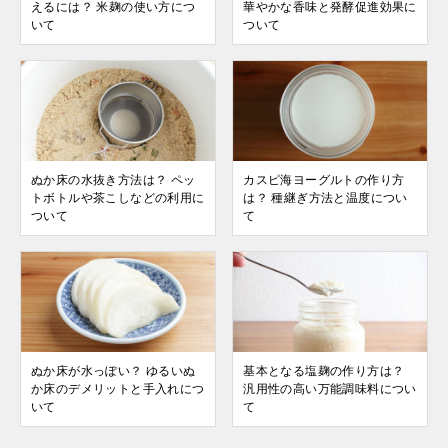
えるには？ 米麹の使い方につ
華やかな香味と発酵促進効果に
いて
ついて
ぬか床の水抜き方法は？ ペッ
カスピ海ヨーグルトの作り方
トボトルや茶こしなどの利用に
は？ 種継ぎ方法と温度につい
ついて
て
ぬか床が水っぽい？ ゆるいぬ
基本となる塩麹の作り方は？
か床のデメリットと手入れにつ
汎用性の高い万能調味料につい
いて
て