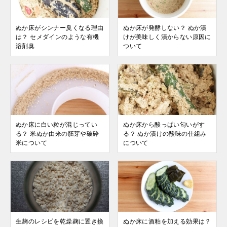
ぬか床がシンナー臭くなる理由
ぬか床が発酵しない？ ぬか漬
は？ セメダインのような有機
けが美味しく漬からない原因に
溶剤臭
ついて
ぬか床に白い粒が混じってい
ぬか床から酸っぱい匂いがす
る？ 米ぬか由来の胚芽や破砕
る？ ぬか漬けの酸味の仕組み
米について
について
生麹のレシピを乾燥麹に置き換
ぬか床に酒粕を加える効果は？