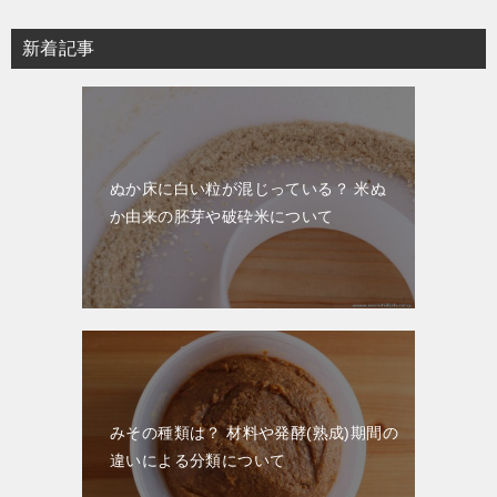
新着記事
ぬか床に白い粒が混じっている？ 米ぬ
か由来の胚芽や破砕米について
みその種類は？ 材料や発酵(熟成)期間の
違いによる分類について