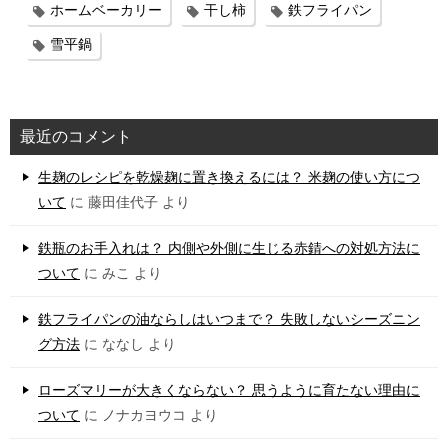
ホームベーカリー
干し柿
鉄フライパン
雪平鍋
最近のコメント
生麹のレシピを乾燥麹に置き換えるには？ 米麹の使い方につ
いて
に
藤田佳代子
より
鉄瓶のお手入れは？ 内側や外側に生じる赤錆への対処方法に
ついて
に
みこ
より
鉄フライパンの油ならしはいつまで？ 失敗しないシーズニン
グ方法
に
ななし
より
ローズマリーが大きくならない？ 思うように育たない理由に
ついて
に
ノナカヨウコ
より