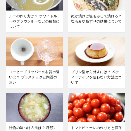
ルーの作り方は？ ホワイトル
ぬか漬けは塩もみして漬ける？
ーやブラウンルーなどの種類に
塩もみや板ずりの効果について
ついて
コーヒードリッパーの材質の違
プリン型から外すには？ ペテ
いは？ プラスチックと陶器の
ィーナイフを使わない方法につ
違い
いて
汁物の味つけ方法は？ 種類に
トマトピューレの作り方と保存