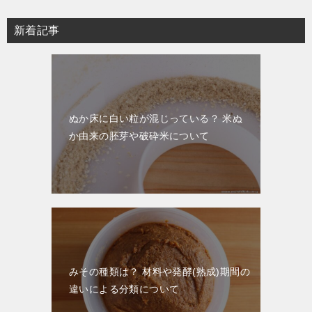
新着記事
ぬか床に白い粒が混じっている？ 米ぬ
か由来の胚芽や破砕米について
みその種類は？ 材料や発酵(熟成)期間の
違いによる分類について