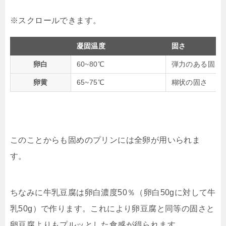
凝固温度
固さ
卵白
60~80℃
弾力のある固さ
卵黄
65~75℃
糊状の固さ
このことからも固めのプリンには全卵が用いられま
す。
ちなみに牛乳豆腐は卵白濃度50％（卵白50gに対して牛
乳50g）で作ります。これにより卵豆腐と同等の固さと
卵豆腐よりもプルッとした食感が得られます。