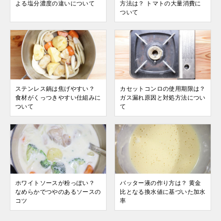
よる塩分濃度の違いについて
方法は？ トマトの大量消費に
ついて
ステンレス鍋は焦げやすい？
カセットコンロの使用期限は？
食材がくっつきやすい仕組みに
ガス漏れ原因と対処方法につい
ついて
て
ホワイトソースが粉っぽい？
バッター液の作り方は？ 黄金
なめらかでつやのあるソースの
比となる換水値に基づいた加水
コツ
率