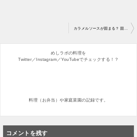
投
カラメルソースが固まる？ 固まらな
稿
ナ
めしラボの料理を
ビ
Twitter／Instagram／YouTubeでチェックする！？
ゲ
ー
シ
ョ
料理（お弁当）や家庭菜園の記録です。
ン
コメントを残す