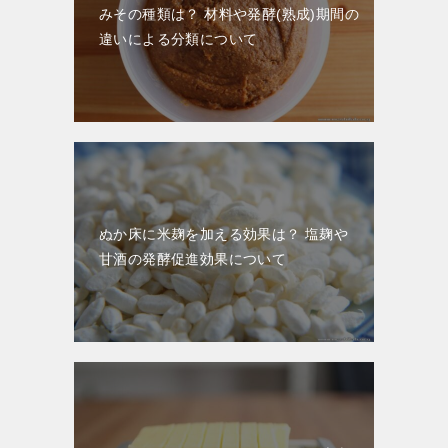
みその種類は？ 材料や発酵(熟成)期間の
違いによる分類について
ぬか床に米麹を加える効果は？ 塩麹や
甘酒の発酵促進効果について