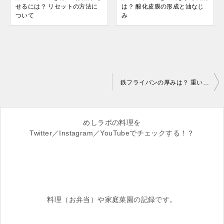
せるには？ リセットの方法に
は？ 酸化皮膜の形成と油なじ
ついて
み
投
鉄フライパンの厚みは？ 重いフライ
稿
ナ
めしラボの料理を
ビ
Twitter／Instagram／YouTubeでチェックする！？
ゲ
ー
シ
ョ
料理（お弁当）や家庭菜園の記録です。
ン