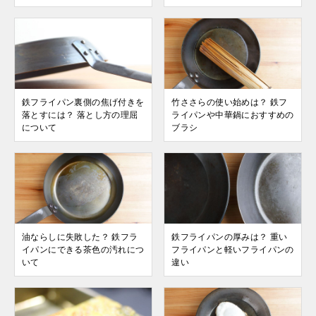
鉄フライパン裏側の焦げ付きを
竹ささらの使い始めは？ 鉄フ
落とすには？ 落とし方の理屈
ライパンや中華鍋におすすめの
について
ブラシ
油ならしに失敗した？ 鉄フラ
鉄フライパンの厚みは？ 重い
イパンにできる茶色の汚れにつ
フライパンと軽いフライパンの
いて
違い